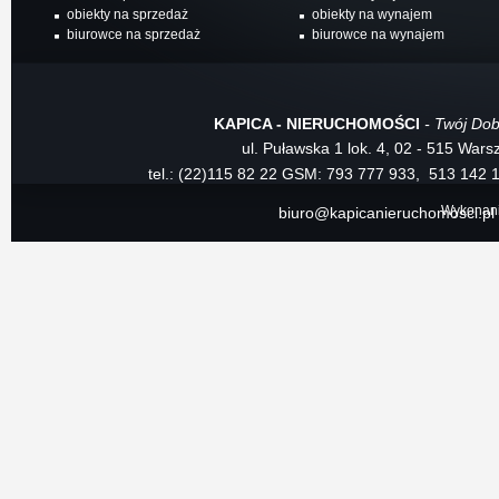
obiekty na sprzedaż
obiekty na wynajem
biurowce na sprzedaż
biurowce na wynajem
KAPICA - NIERUCHOMOŚCI
- Twój Dob
ul. Puławska 1 lok. 4, 02 - 515 War
tel.: (22)115 82 22
GSM: 793 777 933, 513 142 
Wykonan
biuro@kapicanieruchomosci.pl