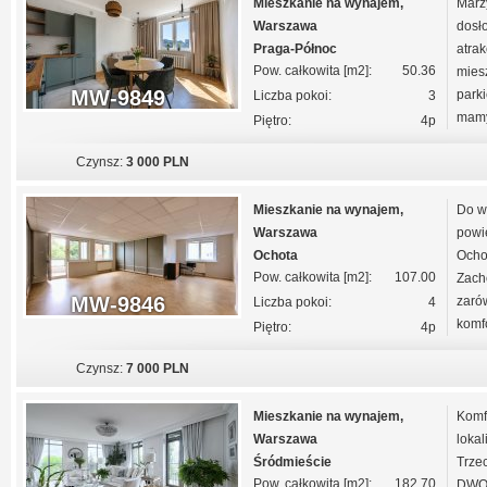
Mieszkanie na wynajem,
Marz
Warszawa
dosł
Praga-Północ
atra
Pow. całkowita [m2]:
50.36
mies
MW-9849
parki
Liczba pokoi:
3
mamy
Piętro:
4p
Czynsz:
3 000 PLN
Mieszkanie na wynajem,
Do w
Warszawa
powi
Ochota
Ocho
Pow. całkowita [m2]:
107.00
Zach
MW-9846
zaró
Liczba pokoi:
4
komfo
Piętro:
4p
Czynsz:
7 000 PLN
Mieszkanie na wynajem,
Komf
Warszawa
lokal
Śródmieście
Trze
Pow. całkowita [m2]:
182.70
DWO