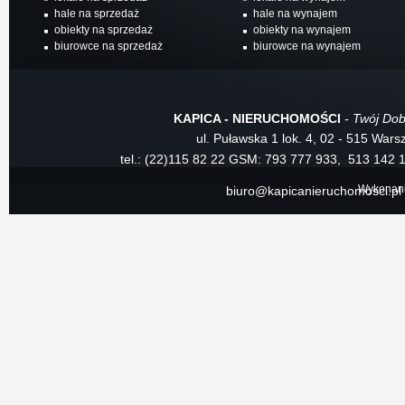
hale na sprzedaż
hale na wynajem
obiekty na sprzedaż
obiekty na wynajem
biurowce na sprzedaż
biurowce na wynajem
KAPICA - NIERUCHOMOŚCI
- Twój Dob
ul. Puławska 1 lok. 4, 02 - 515 War
tel.: (22)115 82 22
GSM: 793 777 933, 513 142 
Wykonan
biuro@kapicanieruchomosci.pl