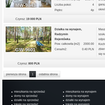
MW-9843
gara
Liczba pokoi:
4
okreś
Piętro:
4p
Czynsz:
19 000 PLN
Działka na wynajem,
Masz
Radzymin
szuka
Rejentówka
odpo
Pow. całkowita [m2]:
2000.00
Koch
GW-9601
zbie
Cena/m2:
0.40 PLN
się r
Czynsz:
800 PLN
pierwsza strona
1
ostatnia strona
mieszkania na sprzedaż
mieszkania na wynajem
domy na sprzedaż
domy na wynajem
działki na sprzedaż
działki na wynajem
lokale na sprzedaż
lokale na wynajem