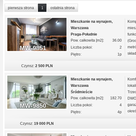
pierwsza strona
1
ostatnia strona
Mieszkanie na wynajem,
Komp
Warszawa
mies
Praga-Południe
funk
Pow. całkowita [m2]:
36.00
(Gro
MW-9851
metr
Liczba pokoi:
2
skład
Piętro:
1p
Czynsz:
2 500 PLN
Mieszkanie na wynajem,
Komf
Warszawa
lokal
Śródmieście
Trze
Pow. całkowita [m2]:
182.70
DWO
MW-9850
gara
Liczba pokoi:
4
okreś
Piętro:
4p
Czynsz:
19 000 PLN