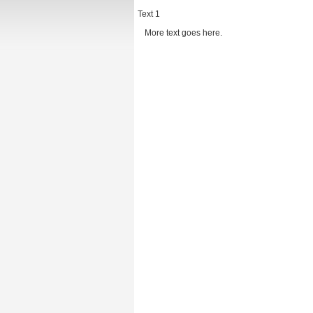
Text 1
More text goes here.