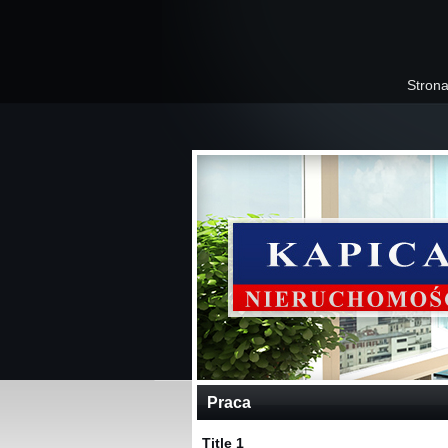
Stron
Praca
Title 1