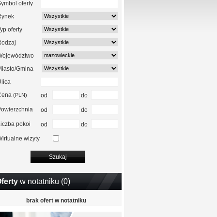
ymbol oferty
Rynek
yp oferty
Rodzaj
Województwo
Miasto/Gmina
lica
Cena
(PLN)
od
do
Powierzchnia
od
do
iczba pokoi
od
do
irtualne wizyty
ferty
w notatniku (
0
)
brak ofert w notatniku