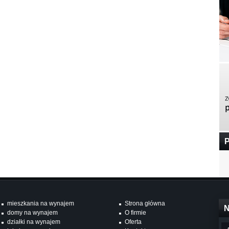
P
mieszkania na wynajem
Strona główna
N
domy na wynajem
O firmie
działki na wynajem
Oferta